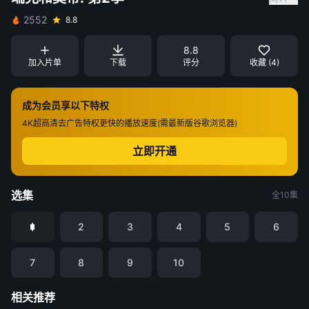
2552
8.8
8.8
加入片单
下载
评分
收藏 (4)
成为会员享以下特权
4K超高清
去广告特权
更快的播放速度(需最新版谷歌浏览器)
立即开通
选集
全10集
2
3
4
5
6
7
8
9
10
相关推荐
凡人修仙传
仙逆