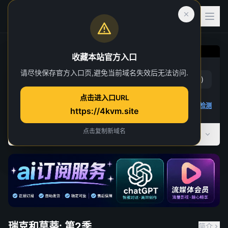
收藏本站官方入口
瑞克和莫蒂: 第2季
请尽快保存官方入口页,避免当前域名失效后无法访问.
赞
(
2
)
踩
(
0
)
第 1 集
点击进入口URL
3 人正在观看
4K 视频无法播放
点击查看教程
,
播放检测
https://4kvm.site
点击复制新域名
全部季数
共 9 季
瑞克和莫蒂: 第2季
简介