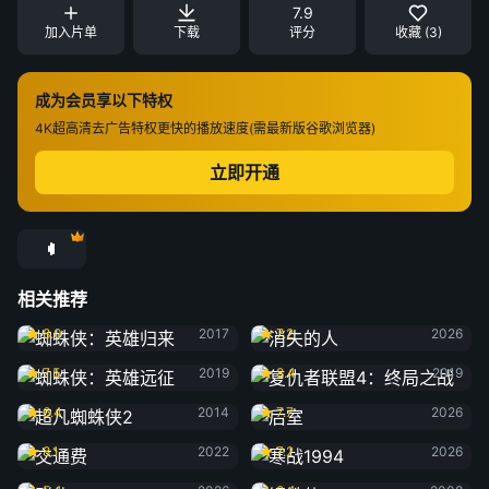
7.9
加入片单
下载
评分
收藏 (3)
成为会员享以下特权
4K超高清
去广告特权
更快的播放速度(需最新版谷歌浏览器)
立即开通
相关推荐
蜘蛛侠：英雄归来
消失的人
8.0
2017
7.2
2026
蜘蛛侠：英雄远征
复仇者联盟4：终局之战
7.5
2019
8.4
2019
超凡蜘蛛侠2
后室
6.4
2014
7.7
2026
交通费
寒战1994
8.1
2022
7.2
2026
群体
钢铁侠