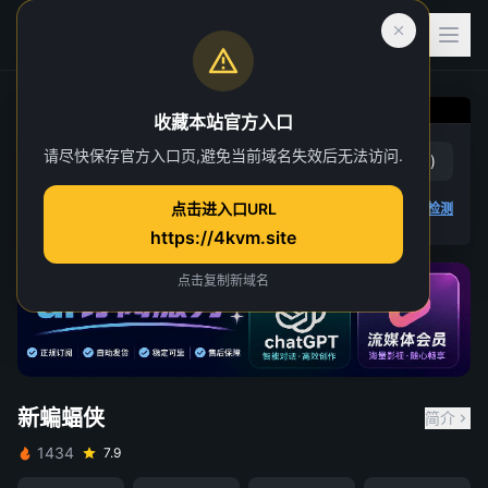
收藏本站官方入口
请尽快保存官方入口页,避免当前域名失效后无法访问.
新蝙蝠侠
赞
(
0
)
踩
(
0
)
点击进入口URL
4K 视频无法播放
点击查看教程
,
播放检测
https://4kvm.site
请先登录并开通VIP会员
点击复制新域名
重试
关闭
新蝙蝠侠
简介
1434
7.9