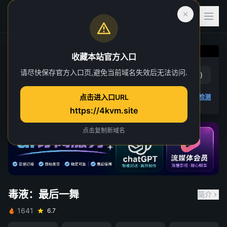
收藏本站官方入口
请尽快保存官方入口页,避免当前域名失效后无法访问.
毒液：最后一舞
赞
(
1
)
踩
(
0
)
点击进入口URL
2 人正在观看
4K 视频无法播放
点击查看教程
,
播放检测
https://4kvm.site
请先登录并开通VIP会员
点击复制新域名
重试
关闭
毒液：最后一舞
简介
1641
6.7