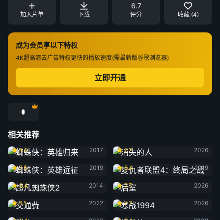
6.7
加入片单
下载
评分
收藏 (4)
成为会员享以下特权
4K超高清
去广告特权
更快的播放速度(需最新版谷歌浏览器)
立即开通
相关推荐
蜘蛛侠：英雄归来
消失的人
8.0
2017
7.2
2026
蜘蛛侠：英雄远征
复仇者联盟4：终局之战
7.5
2019
8.4
2019
超凡蜘蛛侠2
后室
6.4
2014
7.7
2026
交通费
寒战1994
8.1
2022
7.2
2026
群体
钢铁侠