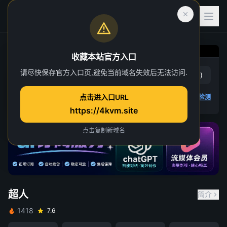
收藏本站官方入口
请尽快保存官方入口页,避免当前域名失效后无法访问.
超人
赞
(
1
)
踩
(
0
)
点击进入口URL
4K 视频无法播放
点击查看教程
,
播放检测
https://4kvm.site
请先登录并开通VIP会员
点击复制新域名
重试
关闭
超人
简介
1418
7.6