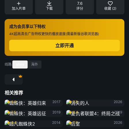
7.6
加入片单
下载
评分
收藏 (2)
成为会员享以下特权
4K超高清
去广告特权
更快的播放速度(需最新版谷歌浏览器)
立即开通
线路:
alists
海外
相关推荐
蜘蛛侠：英雄归来
消失的人
8.0
2017
7.2
2026
蜘蛛侠：英雄远征
复仇者联盟4：终局之战
7.5
2019
8.4
2019
超凡蜘蛛侠2
后室
6.4
2014
7.7
2026
交通费
寒战1994