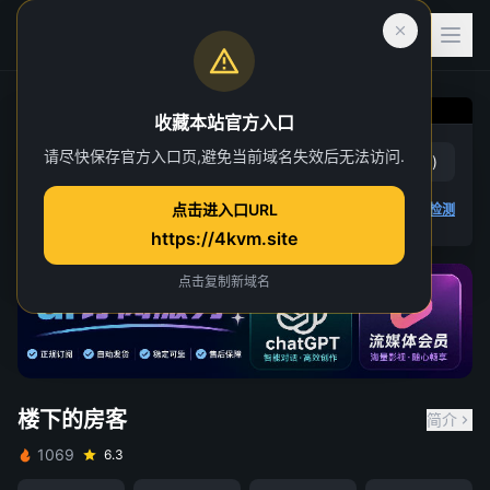
收藏本站官方入口
请尽快保存官方入口页,避免当前域名失效后无法访问.
楼下的房客
赞
(
0
)
踩
(
0
)
点击进入口URL
4K 视频无法播放
点击查看教程
,
播放检测
https://4kvm.site
请先登录并开通VIP会员
点击复制新域名
重试
关闭
楼下的房客
简介
1069
6.3