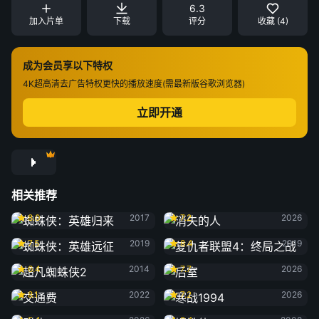
6.3
加入片单
下载
评分
收藏 (4)
成为会员享以下特权
4K超高清
去广告特权
更快的播放速度(需最新版谷歌浏览器)
立即开通
相关推荐
蜘蛛侠：英雄归来
消失的人
8.0
2017
7.2
2026
蜘蛛侠：英雄远征
复仇者联盟4：终局之战
7.5
2019
8.4
2019
超凡蜘蛛侠2
后室
6.4
2014
7.7
2026
交通费
寒战1994
8.1
2022
7.2
2026
群体
钢铁侠