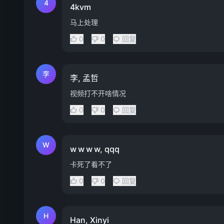
4
4kvm
马上处理
0
0
回复
李
李, 孟哲
视频打不开啥情况
0
0
回复
W
w w w w, qqq
卡死了看不了
0
0
回复
H
Han, Xinyi