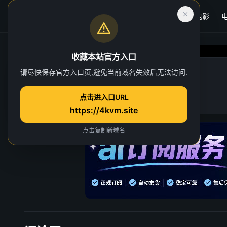
首页
电影
收藏本站官方入口
请尽快保存官方入口页,避免当前域名失效后无法访问.
沙丘
点击进入口URL
https://4kvm.site
请先登录并开通VIP会员
点击复制新域名
重试
关闭