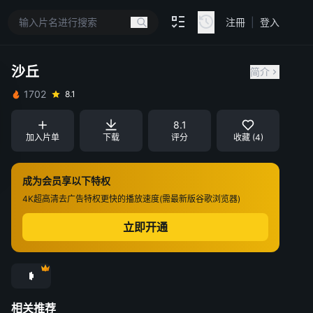
注冊
|
登入
沙丘
简介
1702
8.1
8.1
加入片单
下载
评分
收藏 (4)
成为会员享以下特权
4K超高清
去广告特权
更快的播放速度(需最新版谷歌浏览器)
立即开通
相关推荐