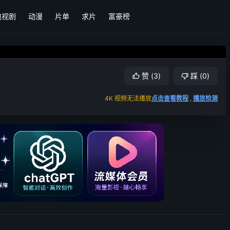
电视剧
动漫
片单
求片
富豪榜
赞
(
3
)
踩
(
0
)
4K 视频无法播放
点击查看教程
,
播放检测