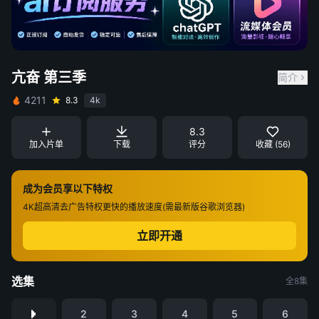
亢奋 第三季
简介
4211
8.3
4k
8.3
加入片单
下载
评分
收藏 (56)
成为会员享以下特权
4K超高清
去广告特权
更快的播放速度(需最新版谷歌浏览器)
立即开通
选集
全8集
2
3
4
5
6