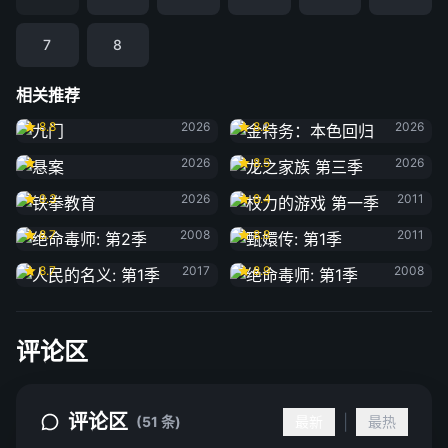
7
8
相关推荐
九门
金特务：本色回归
8.8
2026
8.2
2026
悬案
龙之家族 第三季
2026
8.5
2026
铁拳教育
权力的游戏 第一季
9.3
2026
8.4
2011
绝命毒师: 第2季
甄嬛传: 第1季
8.7
2008
8.8
2011
人民的名义: 第1季
绝命毒师: 第1季
8.7
2017
8.9
2008
评论区
评论区
|
(51 条)
最新
最热