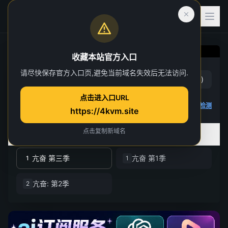
收藏本站官方入口
亢奋 第三季
请尽快保存官方入口页,避免当前域名失效后无法访问.
赞
(
21
)
踩
(
4
)
第 1 集
点击进入口URL
3 人正在观看
4K 视频无法播放
点击查看教程
,
播放检测
https://4kvm.site
点击复制新域名
全部季数
共 3 季
亢奋 第三季
亢奋 第1季
1
1
亢奋: 第2季
2