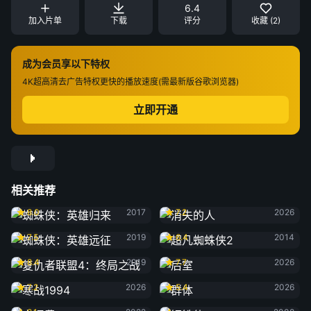
6.4
加入片单
下载
评分
收藏 (2)
成为会员享以下特权
4K超高清
去广告特权
更快的播放速度(需最新版谷歌浏览器)
立即开通
相关推荐
蜘蛛侠：英雄归来
消失的人
8.0
2017
7.2
2026
蜘蛛侠：英雄远征
超凡蜘蛛侠2
7.5
2019
6.4
2014
复仇者联盟4：终局之战
后室
8.4
2019
7.7
2026
寒战1994
群体
7.2
2026
5.4
2026
交通费
钢铁侠