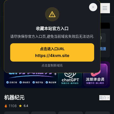
收藏本站官方入口
请尽快保存官方入口页,避免当前域名失效后无法访问.
机器纪元
赞
(
0
)
踩
(
0
)
点击进入口URL
4K 视频无法播放
点击查看教程
,
播放检测
https://4kvm.site
点击复制新域名
机器纪元
简介
1108
6.4