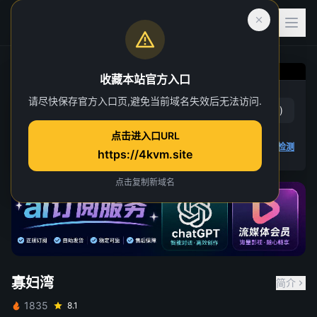
收藏本站官方入口
寡妇湾
请尽快保存官方入口页,避免当前域名失效后无法访问.
赞
(
0
)
踩
(
0
)
第 1 集
点击进入口URL
2 人正在观看
4K 视频无法播放
点击查看教程
,
播放检测
https://4kvm.site
点击复制新域名
寡妇湾
简介
1835
8.1