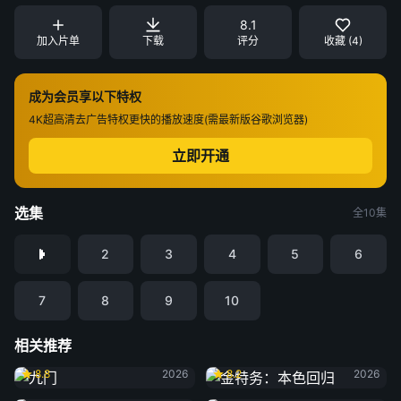
8.1
加入片单
下载
评分
收藏 (4)
成为会员享以下特权
4K超高清
去广告特权
更快的播放速度(需最新版谷歌浏览器)
立即开通
选集
全10集
2
3
4
5
6
7
8
9
10
相关推荐
九门
金特务：本色回归
8.8
2026
8.2
2026
悬案
龙之家族 第三季