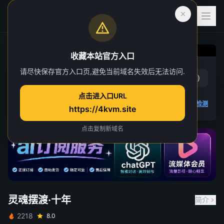
收藏本站官方入口
灵魂摆渡·十年
请尽快保存官方入口页,避免当前域名失效后无法访问.
赞
(
6
)
踩
(
1
)
第 1 集
点击进入口URL
4K 视频无法播放
点击查看教程
,
播放检测
https://4kvm.site
点击复制新域名
灵魂摆渡·十年
简介
2218
8.0