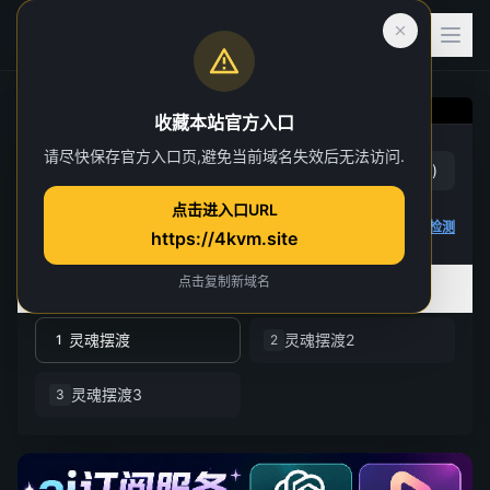
收藏本站官方入口
灵魂摆渡
请尽快保存官方入口页,避免当前域名失效后无法访问.
赞
(
2
)
踩
(
1
)
第 1 集
点击进入口URL
4K 视频无法播放
点击查看教程
,
播放检测
https://4kvm.site
点击复制新域名
全部季数
共 3 季
灵魂摆渡
灵魂摆渡2
1
2
灵魂摆渡3
3