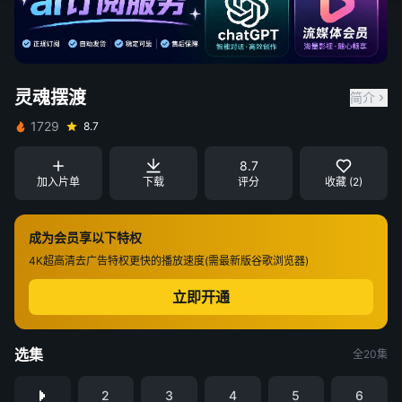
灵魂摆渡
简介
1729
8.7
8.7
加入片单
下载
评分
收藏 (2)
成为会员享以下特权
4K超高清
去广告特权
更快的播放速度(需最新版谷歌浏览器)
立即开通
选集
全20集
2
3
4
5
6