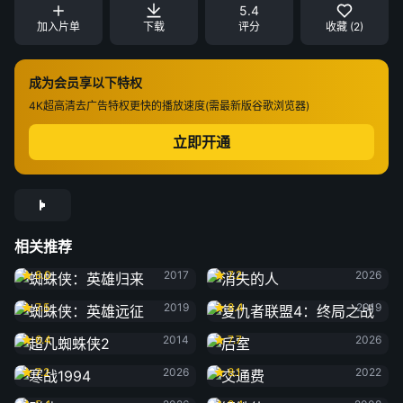
5.4
加入片单
下载
评分
收藏 (2)
成为会员享以下特权
4K超高清
去广告特权
更快的播放速度(需最新版谷歌浏览器)
立即开通
相关推荐
蜘蛛侠：英雄归来
消失的人
8.0
2017
7.2
2026
蜘蛛侠：英雄远征
复仇者联盟4：终局之战
7.5
2019
8.4
2019
超凡蜘蛛侠2
后室
6.4
2014
7.7
2026
寒战1994
交通费
7.2
2026
8.1
2022
群体
钢铁侠