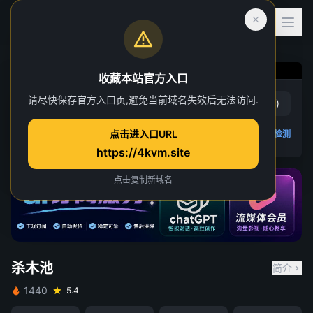
收藏本站官方入口
请尽快保存官方入口页,避免当前域名失效后无法访问.
杀木池
赞
(
0
)
踩
(
0
)
点击进入口URL
2 人正在观看
4K 视频无法播放
点击查看教程
,
播放检测
https://4kvm.site
点击复制新域名
杀木池
简介
1440
5.4