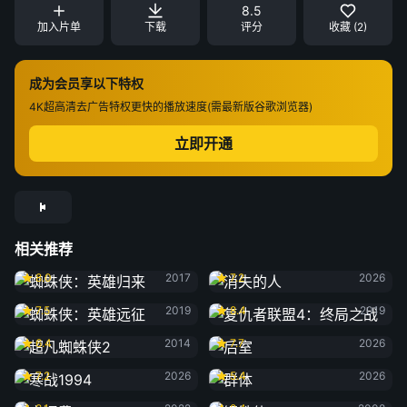
8.5
加入片单
下载
评分
收藏 (2)
成为会员享以下特权
4K超高清
去广告特权
更快的播放速度(需最新版谷歌浏览器)
立即开通
相关推荐
蜘蛛侠：英雄归来
消失的人
8.0
2017
7.2
2026
蜘蛛侠：英雄远征
复仇者联盟4：终局之战
7.5
2019
8.4
2019
超凡蜘蛛侠2
后室
6.4
2014
7.7
2026
寒战1994
群体
7.2
2026
5.4
2026
交通费
钢铁侠