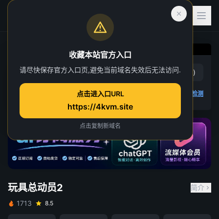
收藏本站官方入口
请尽快保存官方入口页,避免当前域名失效后无法访问.
玩具总动员2
赞
(
1
)
踩
(
0
)
点击进入口URL
4K 视频无法播放
点击查看教程
,
播放检测
https://4kvm.site
点击复制新域名
玩具总动员2
简介
1713
8.5