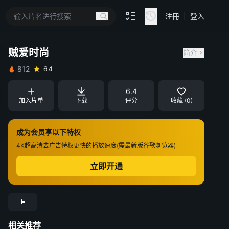
注冊
|
登入
贼爱时尚
简介
812
6.4
6.4
加入片单
下载
评分
收藏 (0)
成为会员享以下特权
4K超高清
去广告特权
更快的播放速度(需最新版谷歌浏览器)
立即开通
相关推荐