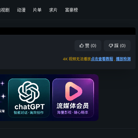
电视剧
动漫
片单
求片
富豪榜
赞
(
0
)
踩
(
0
)
4K 视频无法播放
点击查看教程
,
播放检测