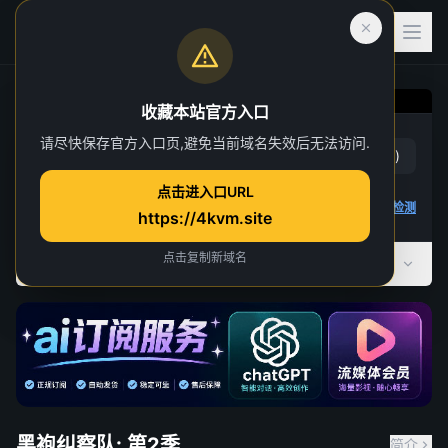
收藏本站官方入口
黑袍纠察队: 第2季
请尽快保存官方入口页,避免当前域名失效后无法访问.
赞
(
37
)
踩
(
1
)
第 4 集
点击进入口URL
5 人正在观看
4K 视频无法播放
点击查看教程
,
播放检测
https://4kvm.site
点击复制新域名
全部季数
共 5 季
黑袍纠察队: 第2季
简介