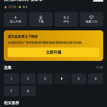
3735
8.3
8.3
加入片单
下载
评分
收藏 (70)
成为会员享以下特权
4K超高清
去广告特权
更快的播放速度(需最新版谷歌浏览器)
立即开通
选集
全8集
1
2
3
5
6
7
8
相关推荐
九门
金特务：本色回归