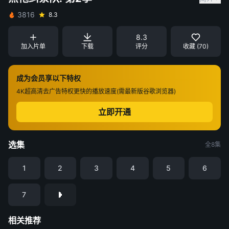
3816
8.3
8.3
加入片单
下载
评分
收藏 (70)
成为会员享以下特权
4K超高清
去广告特权
更快的播放速度(需最新版谷歌浏览器)
立即开通
选集
全8集
1
2
3
4
5
6
7
相关推荐
九门
金特务：本色回归