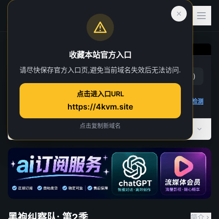
收藏本站官方入口
黑袍纠察队: 第2季
请尽快保存官方入口页,避免当前域名失效后无法访问.
赞
(
37
)
踩
(
1
)
第 8 集
点击进入口URL
4 人正在观看
4K 视频无法播放
点击查看教程
,
播放检测
https://4kvm.site
点击复制新域名
全部季数
共 5 季
黑袍纠察队: 第2季
简介