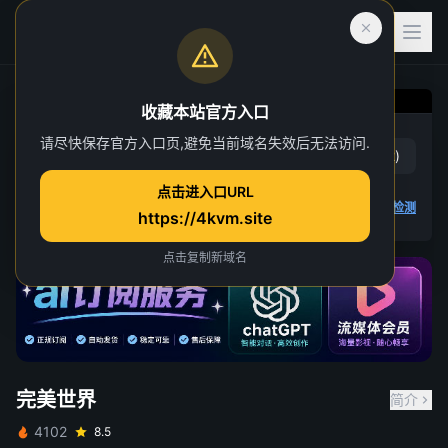
收藏本站官方入口
完美世界
请尽快保存官方入口页,避免当前域名失效后无法访问.
赞
(
18
)
踩
(
2
)
第 29 集
点击进入口URL
4 人正在观看
4K 视频无法播放
点击查看教程
,
播放检测
https://4kvm.site
点击复制新域名
完美世界
简介
4102
8.5