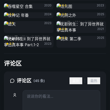
吞噬星空 合集
沧元图
2020
8.6
2023
牧神记 年番
光阴之外
8.8
2024
9.0
2025
遮天
无职转生：到了异世界就拿出真本
7.9
2023
事
6.6
2021
剑来 第二季
无职转生Ⅱ 到了异世界就拿出真本
8.3
2025
事 Part.1-2
8.7
2023
评论区
评论区
|
(45 条)
最新
最热