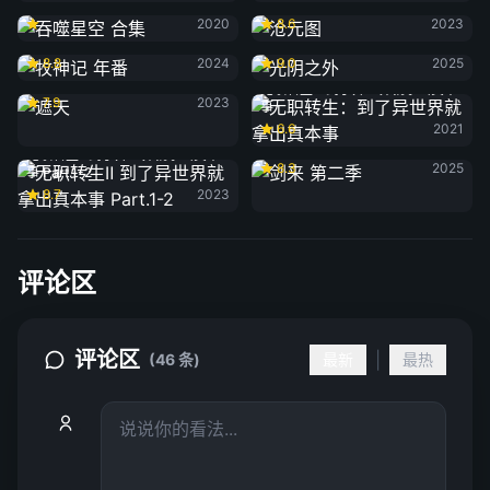
吞噬星空 合集
沧元图
2020
8.6
2023
牧神记 年番
光阴之外
8.8
2024
9.0
2025
遮天
无职转生：到了异世界就拿出真本
7.9
2023
事
6.6
2021
剑来 第二季
无职转生Ⅱ 到了异世界就拿出真本
8.3
2025
事 Part.1-2
8.7
2023
评论区
评论区
|
(46 条)
最新
最热