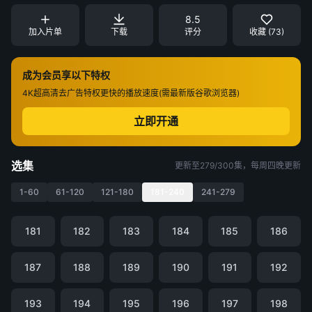
8.5
加入片单
下载
评分
收藏 (73)
成为会员享以下特权
4K超高清
去广告特权
更快的播放速度(需最新版谷歌浏览器)
立即开通
选集
更新至279/300集，每周四晚更新
1-60
61-120
121-180
181-240
241-279
181
182
183
184
185
186
187
188
189
190
191
192
193
194
195
196
197
198