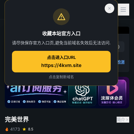
收藏本站官方入口
完美世界
请尽快保存官方入口页,避免当前域名失效后无法访问.
赞
(
18
)
踩
(
2
)
第 205 集
点击进入口URL
6 人正在观看
4K 视频无法播放
点击查看教程
,
播放检测
https://4kvm.site
点击复制新域名
完美世界
简介
4173
8.5