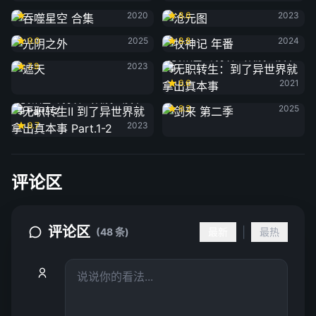
吞噬星空 合集
沧元图
2020
8.6
2023
光阴之外
牧神记 年番
9.0
2025
8.8
2024
遮天
无职转生：到了异世界就拿出真本
7.9
2023
事
6.6
2021
剑来 第二季
无职转生Ⅱ 到了异世界就拿出真本
8.3
2025
事 Part.1-2
8.7
2023
评论区
评论区
|
(48 条)
最新
最热