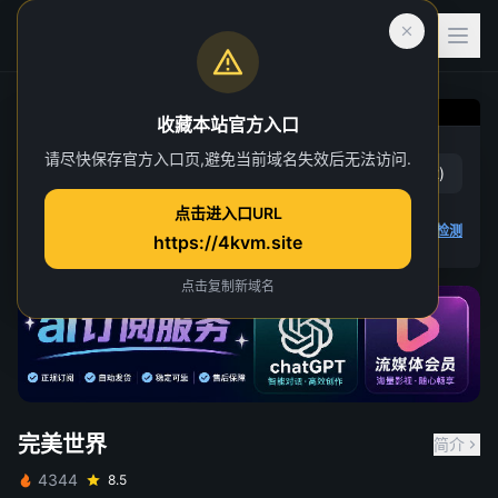
收藏本站官方入口
完美世界
请尽快保存官方入口页,避免当前域名失效后无法访问.
赞
(
18
)
踩
(
2
)
第 58 集
点击进入口URL
18 人正在观看
4K 视频无法播放
点击查看教程
,
播放检测
https://4kvm.site
点击复制新域名
完美世界
简介
4344
8.5