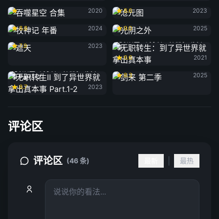
吞噬星空 合集
沧元图
2020
8.6
2023
牧神记 年番
光阴之外
8.8
2024
9.0
2025
遮天
无职转生：到了异世界就拿出真本
7.9
2023
事
6.6
2021
剑来 第二季
无职转生Ⅱ 到了异世界就拿出真本
8.3
2025
事 Part.1-2
8.7
2023
评论区
评论区
|
(46 条)
最新
最热