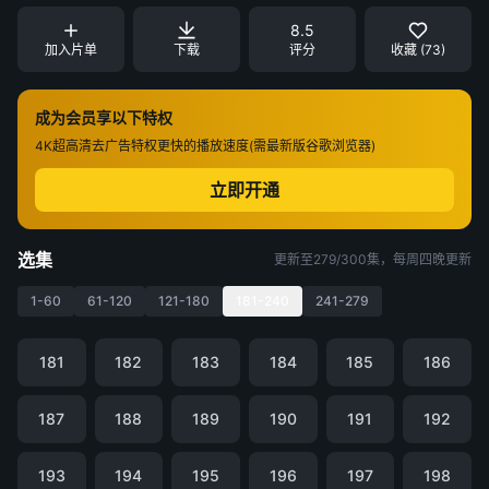
8.5
加入片单
下载
评分
收藏 (73)
成为会员享以下特权
4K超高清
去广告特权
更快的播放速度(需最新版谷歌浏览器)
立即开通
选集
更新至279/300集，每周四晚更新
1-60
61-120
121-180
181-240
241-279
181
182
183
184
185
186
187
188
189
190
191
192
193
194
195
196
197
198