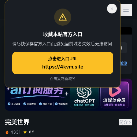
收藏本站官方入口
完美世界
请尽快保存官方入口页,避免当前域名失效后无法访问.
赞
(
18
)
踩
(
2
)
第 212 集
点击进入口URL
14 人正在观看
4K 视频无法播放
点击查看教程
,
播放检测
https://4kvm.site
点击复制新域名
完美世界
简介
4331
8.5