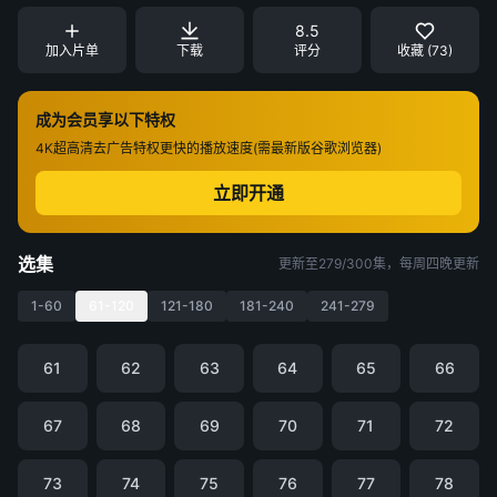
8.5
加入片单
下载
评分
收藏 (73)
成为会员享以下特权
4K超高清
去广告特权
更快的播放速度(需最新版谷歌浏览器)
立即开通
选集
更新至279/300集，每周四晚更新
1-60
61-120
121-180
181-240
241-279
61
62
63
64
65
66
67
68
69
70
71
72
73
74
75
76
77
78