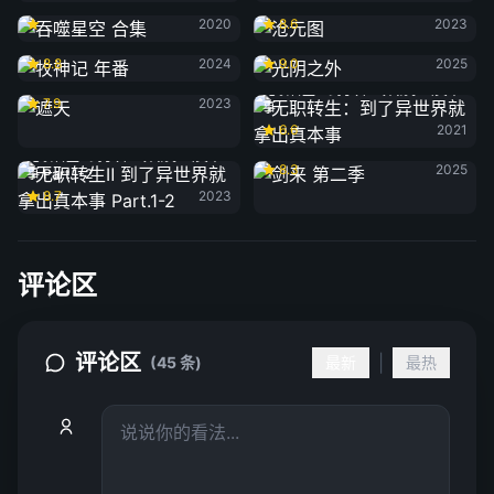
吞噬星空 合集
沧元图
2020
8.6
2023
牧神记 年番
光阴之外
8.8
2024
9.0
2025
遮天
无职转生：到了异世界就拿出真本
7.9
2023
事
6.6
2021
剑来 第二季
无职转生Ⅱ 到了异世界就拿出真本
8.3
2025
事 Part.1-2
8.7
2023
评论区
评论区
|
(45 条)
最新
最热