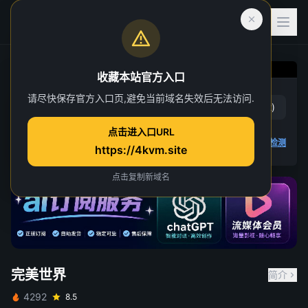
收藏本站官方入口
完美世界
请尽快保存官方入口页,避免当前域名失效后无法访问.
赞
(
18
)
踩
(
2
)
第 83 集
点击进入口URL
5 人正在观看
4K 视频无法播放
点击查看教程
,
播放检测
https://4kvm.site
点击复制新域名
完美世界
简介
4292
8.5