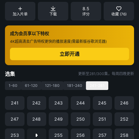
8.5
加入片单
下载
评分
收藏 (76)
成为会员享以下特权
4K超高清
去广告特权
更快的播放速度(需最新版谷歌浏览器)
立即开通
选集
更新至281/300集，每周四晚更新
1-60
61-120
121-180
181-240
241-281
241
242
243
244
245
246
247
248
249
250
251
252
253
255
256
257
258