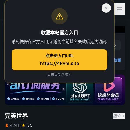
收藏本站官方入口
完美世界
请尽快保存官方入口页,避免当前域名失效后无法访问.
赞
(
18
)
踩
(
2
)
第 254 集
点击进入口URL
22 人正在观看
4K 视频无法播放
点击查看教程
,
播放检测
https://4kvm.site
点击复制新域名
完美世界
简介
4241
8.5