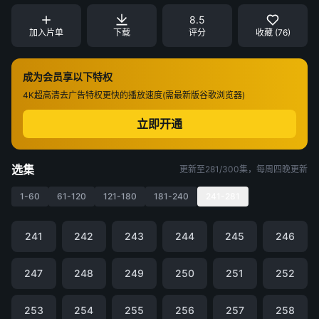
8.5
加入片单
下载
评分
收藏 (76)
成为会员享以下特权
4K超高清
去广告特权
更快的播放速度(需最新版谷歌浏览器)
立即开通
选集
更新至281/300集，每周四晚更新
1-60
61-120
121-180
181-240
241-281
241
242
243
244
245
246
247
248
249
250
251
252
253
254
255
256
257
258