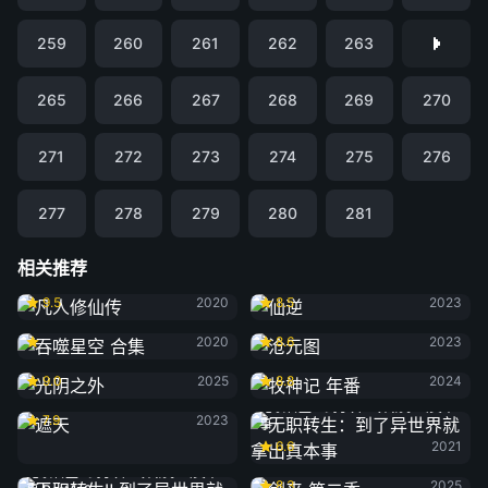
259
260
261
262
263
265
266
267
268
269
270
271
272
273
274
275
276
277
278
279
280
281
相关推荐
凡人修仙传
仙逆
9.5
2020
8.5
2023
吞噬星空 合集
沧元图
2020
8.6
2023
光阴之外
牧神记 年番
9.0
2025
8.8
2024
遮天
无职转生：到了异世界就拿出真本
7.9
2023
事
6.6
2021
剑来 第二季
无职转生Ⅱ 到了异世界就拿出真本
8.3
2025