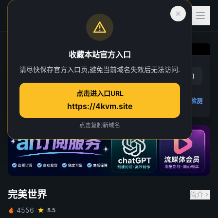
收藏本站官方入口
完美世界
请尽快保存官方入口页,避免当前域名失效后无法访问.
赞
(
18
)
踩
(
2
)
第 264 集
点击进入口URL
36 人正在观看
4K 视频无法播放
点击查看教程
,
播放检测
https://4kvm.site
点击复制新域名
完美世界
简介
4556
8.5