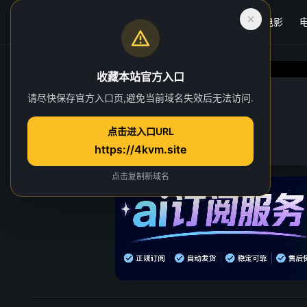
首页
电影
收藏本站官方入口
完美世界
请尽快保存官方入口页,避免当前域名失效后无法访问.
第 127 集
点击进入口URL
3 人正在观看
https://4kvm.site
点击复制新域名