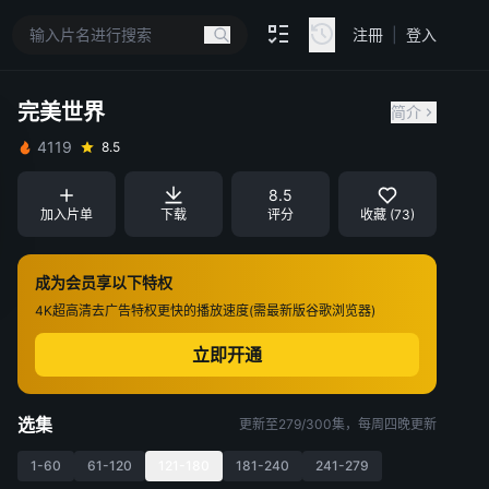
注冊
|
登入
完美世界
简介
4119
8.5
8.5
加入片单
下载
评分
收藏 (73)
成为会员享以下特权
4K超高清
去广告特权
更快的播放速度(需最新版谷歌浏览器)
立即开通
选集
更新至279/300集，每周四晚更新
1-60
61-120
121-180
181-240
241-279