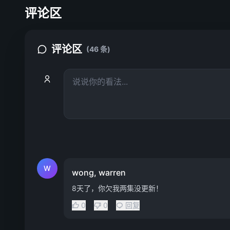
评论区
评论区
(46 条)
W
wong, warren
8天了，你欠我两集没更新！
0
0
回复