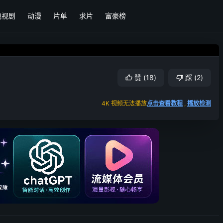
电视剧
动漫
片单
求片
富豪榜
赞
(
18
)
踩
(
2
)
4K 视频无法播放
点击查看教程
,
播放检测