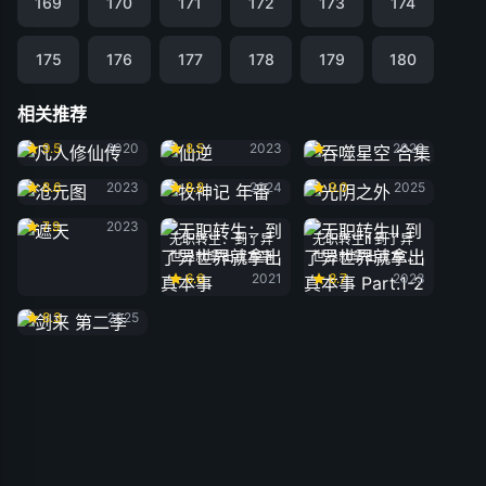
169
170
171
172
173
174
175
176
177
178
179
180
相关推荐
凡人修仙传
仙逆
吞噬星空 合集
9.5
2020
8.5
2023
2020
沧元图
牧神记 年番
光阴之外
8.6
2023
8.8
2024
9.0
2025
遮天
7.9
2023
无职转生：到了异
无职转生Ⅱ 到了异
世界就拿出真本事
世界就拿出真本事
Part.1-2
6.6
2021
8.7
2023
剑来 第二季
8.3
2025