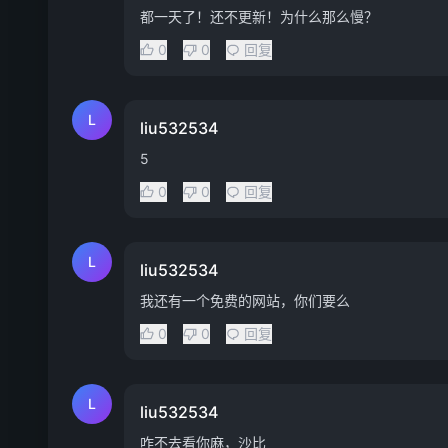
都一天了！还不更新！为什么那么慢？
0
0
回复
L
liu532534
5
0
0
回复
L
liu532534
我还有一个免费的网站，你们要么
0
0
回复
L
liu532534
咋不去看你麻，沙比