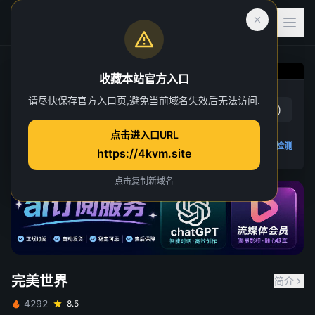
收藏本站官方入口
完美世界
请尽快保存官方入口页,避免当前域名失效后无法访问.
赞
(
18
)
踩
(
2
)
第 111 集
点击进入口URL
4 人正在观看
4K 视频无法播放
点击查看教程
,
播放检测
https://4kvm.site
点击复制新域名
完美世界
简介
4292
8.5