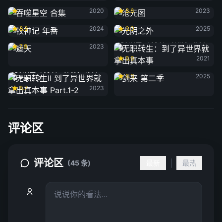
吞噬星空 合集
沧元图
2020
8.6
2023
牧神记 年番
光阴之外
8.8
2024
9.0
2025
遮天
无职转生：到了异世界就拿出真本
7.9
2023
事
6.6
2021
剑来 第二季
无职转生Ⅱ 到了异世界就拿出真本
8.3
2025
事 Part.1-2
8.7
2023
评论区
评论区
|
(45 条)
最新
最热