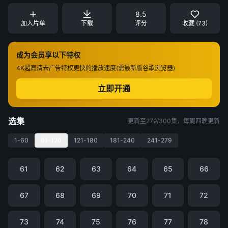
8.5
加入片单
下载
评分
收藏 (73)
成为会员享以下特权
4K超高清
去广告特权
更快的播放速度(需最新版谷歌浏览器)
立即开通
选集
更新至279/300集，每周四晚更新
1-60
61-120
121-180
181-240
241-279
61
62
63
64
65
66
67
68
69
70
71
72
73
74
75
76
77
78