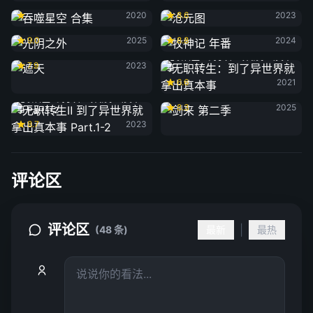
吞噬星空 合集
沧元图
2020
8.6
2023
光阴之外
牧神记 年番
9.0
2025
8.8
2024
遮天
无职转生：到了异世界就拿出真本
7.9
2023
事
6.6
2021
剑来 第二季
无职转生Ⅱ 到了异世界就拿出真本
8.3
2025
事 Part.1-2
8.7
2023
评论区
评论区
|
(48 条)
最新
最热