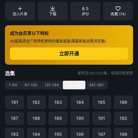
8.5
加入片单
下载
评分
收藏 (74)
成为会员享以下特权
4K超高清
去广告特权
更快的播放速度(需最新版谷歌浏览器)
立即开通
选集
更新至281/300集，每周四晚更新
1-60
61-120
121-180
181-240
241-281
181
182
183
184
185
186
187
188
189
190
191
192
193
194
195
196
197
198