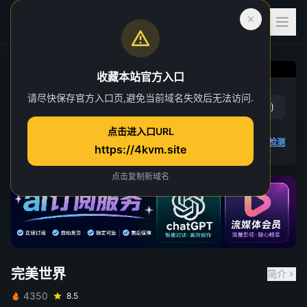
收藏本站官方入口
完美世界
请尽快保存官方入口页,避免当前域名失效后无法访问.
赞
(
18
)
踩
(
2
)
第 226 集
点击进入口URL
24 人正在观看
4K 视频无法播放
点击查看教程
,
播放检测
https://4kvm.site
点击复制新域名
完美世界
简介
4350
8.5